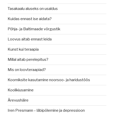
Tasakaalu aluseks on usaldus
Kuidas ennast ise aidata?
Põhja- ja Baltimaade võrgustik
Loovus aitab ennast leida
Kunst kui teraapia
Millal aitab perelepitus?
Mis on loovteraapiad?
Koomiksite kasutamine noorsoo- ja haridustöös
Koolikiusamine
Ärevushäire
Iren Presmann – läbipõlemine ja depressioon