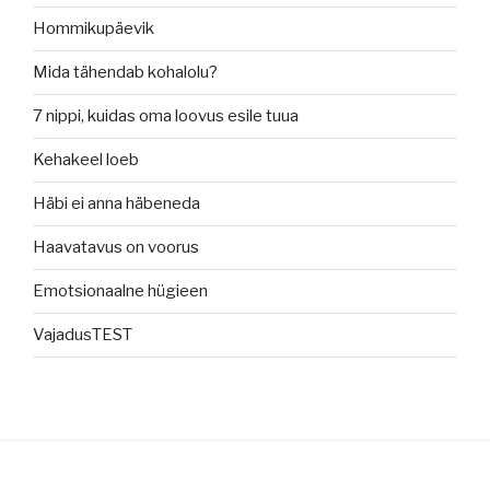
Hommikupäevik
Mida tähendab kohalolu?
7 nippi, kuidas oma loovus esile tuua
Kehakeel loeb
Häbi ei anna häbeneda
Haavatavus on voorus
Emotsionaalne hügieen
VajadusTEST