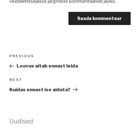
veebilehitsejasse järgmiste kommentaaride jaoks.
Navigeerimine
Previous
PREVIOUS
Post
Loovus aitab ennast leida
Next
NEXT
Post
Kuidas ennast ise aidata?
Uudised