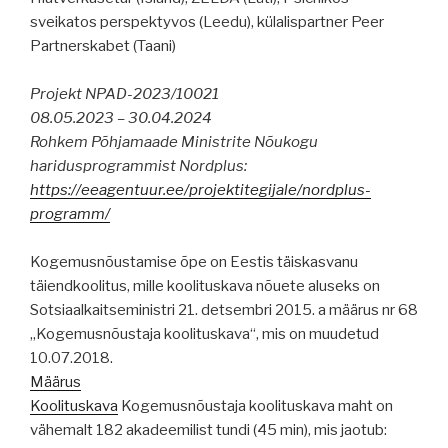
sveikatos perspektyvos (Leedu), külalispartner Peer
Partnerskabet (Taani)
Projekt NPAD-2023/10021
08.05.2023 – 30.04.2024
Rohkem Põhjamaade Ministrite Nõukogu
haridusprogrammist Nordplus:
https://eeagentuur.ee/projektitegijale/nordplus-
programm/
Kogemusnõustamise õpe on Eestis täiskasvanu
täiendkoolitus, mille koolituskava nõuete aluseks on
Sotsiaalkaitseministri 21. detsembri 2015. a määrus nr 68
„Kogemusnõustaja koolituskava“, mis on muudetud
10.07.2018.
Määrus
Koolituskava
Kogemusnõustaja koolituskava maht on
vähemalt 182 akadeemilist tundi (45 min), mis jaotub: