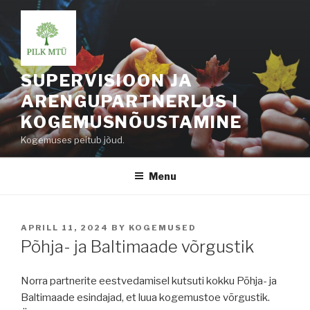
Skip
to
content
SUPERVISIOON JA
ARENGUPARTNERLUS I
KOGEMUSNÕUSTAMINE
Kogemuses peitub jõud.
Menu
POSTED
APRILL 11, 2024
BY
KOGEMUSED
ON
Põhja- ja Baltimaade võrgustik
Norra partnerite eestvedamisel kutsuti kokku Põhja- ja
Baltimaade esindajad, et luua kogemustoe võrgustik.