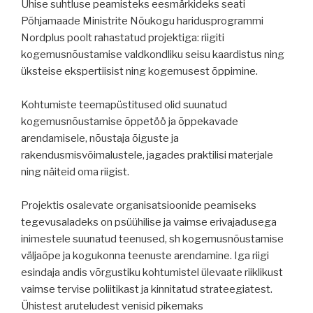
Ühise suhtluse peamisteks eesmärkideks seati
Põhjamaade Ministrite Nõukogu haridusprogrammi
Nordplus poolt rahastatud projektiga: riigiti
kogemusnõustamise valdkondliku seisu kaardistus ning
üksteise ekspertiisist ning kogemusest õppimine.
Kohtumiste teemapüstitused olid suunatud
kogemusnõustamise õppetöö ja õppekavade
arendamisele, nõustaja õiguste ja
rakendusmisvõimalustele, jagades praktilisi materjale
ning näiteid oma riigist.
Projektis osalevate organisatsioonide peamiseks
tegevusaladeks on psüühilise ja vaimse erivajadusega
inimestele suunatud teenused, sh kogemusnõustamise
väljaõpe ja kogukonna teenuste arendamine. Iga riigi
esindaja andis võrgustiku kohtumistel ülevaate riiklikust
vaimse tervise poliitikast ja kinnitatud strateegiatest.
Ühistest aruteludest venisid pikemaks