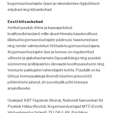
kogemusnõustajate õppe ja rakendumise riigipõhised
eripärad ning kitsaskohad.
Eesti kitsaskohad
Hetkel puudub ühtne ja kaasajastatud
kvaliteedistandard, mille alusel hinnata baaskoolituse
läbinud kogemusnõustajate pädevusi, taastumistase
ning nende valmisolekut töötada kogemusnõustajana.
Kogemusnõustajate õpe ja teenus on reguleeritud
väheste ja ajakohastamata õigusaktidega ning puudub
süsteemne ja läbipaistev ülevaade koolitusasutuste ning
teenuste pakkujate/vahendajate kohta. Puudulik on ka
ühtsus teenuspakkuja lävendi nõuetes ja koostöö
põhimõtete juhend, sh soovituslik põhi teenuse
aruandluseks.
Osalejad: KBT Fagskole (Norra), Nationell Samverkan för
Psykisk Hälsa (Rootsi), Kogemusnõustajad MTÜ (Eesti),
Hlutverkasetur (Island), ZELDA (Läti), Psichikos