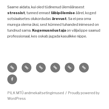
Saame aidata, kui oled tüdinenud ülemäärasest
stressist
, tunned ennast
läbipõlemise
äärel, koged
sotsiaalsetes olukordudas
ärevust
. Sa ei pea oma
murega olema üksi, sest kümned tuhanded inimesed on
tundnud sama.
Kogemusnõustaja
on väljaõppe saanud
professionaal, kes oskab jagada kasulikke nippe.
Supervisioon
Kogemusnõustamine
Hinnakiri
Võta
Privaatsuspoliitika
Artiklid
ja
ühendust
FB
kovisioon
PILK MTÜ andmekaitsetingimused
Proudly powered by
WordPress