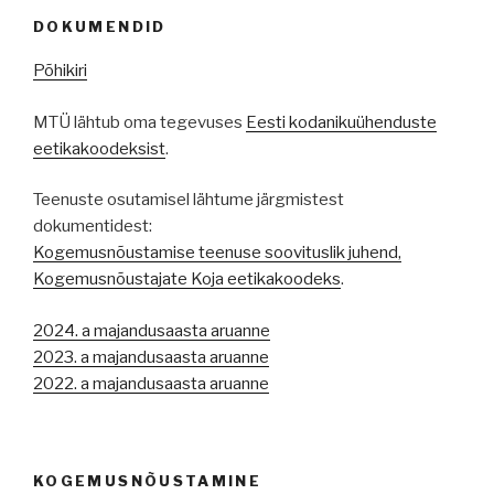
DOKUMENDID
Põhikiri
MTÜ lähtub oma tegevuses
Eesti kodanikuühenduste
eetikakoodeksist
.
Teenuste osutamisel lähtume järgmistest
dokumentidest:
Kogemusnõustamise teenuse soovituslik juhend,
Kogemusnõustajate Koja eetikakoodeks
.
2024. a majandusaasta aruanne
2023. a majandusaasta aruanne
2022. a majandusaasta aruanne
KOGEMUSNÕUSTAMINE