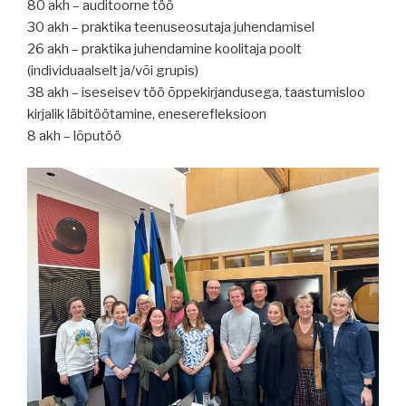
80 akh – auditoorne töö
30 akh – praktika teenuseosutaja juhendamisel
26 akh – praktika juhendamine koolitaja poolt
(individuaalselt ja/või grupis)
38 akh – iseseisev töö õppekirjandusega, taastumisloo
kirjalik läbitöötamine, eneserefleksioon
8 akh – lõputöö