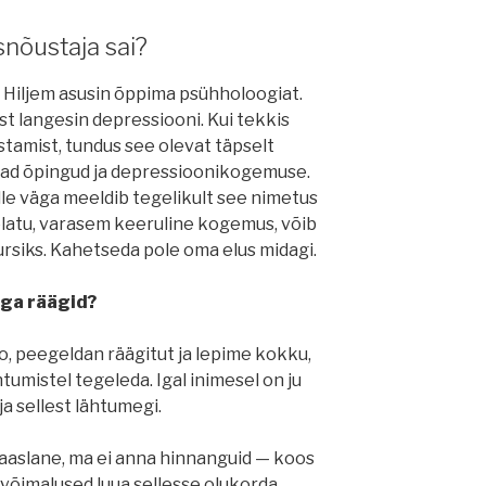
nõustaja sai?
. Hiljem asusin õppima psühholoogiat.
st langesin depressiooni. Kui tekkis
amist, tundus see olevat täpselt
emad õpingud ja depressioonikogemuse.
lle väga meeldib tegelikult see nimetus
elatu, varasem keeruline kogemus, võib
rsiks. Kahetseda pole oma elus midagi.
ega räägid?
o, peegeldan räägitut ja lepime kokku,
tumistel tegeleda. Igal inimesel on ju
ja sellest lähtumegi.
aaslane, ma ei anna hinnanguid — koos
 võimalused luua sellesse olukorda