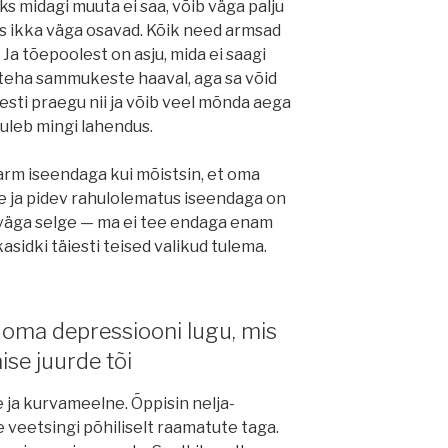
s midagi muuta ei saa, võib väga palju
s ikka väga osavad. Kõik need armsad
 Ja tõepoolest on asju, mida ei saagi
 teha sammukeste haaval, aga sa võid
õesti praegu nii ja võib veel mõnda aega
tuleb mingi lahendus.
karm iseendaga kui mõistsin, et oma
 ja pidev rahulolematus iseendaga on
i väga selge — ma ei tee endaga enam
kasidki täiesti teised valikud tulema.
 oma depressiooni lugu, mis
se juurde tõi
 ja kurvameelne. Õppisin nelja-
 veetsingi põhiliselt raamatute taga.