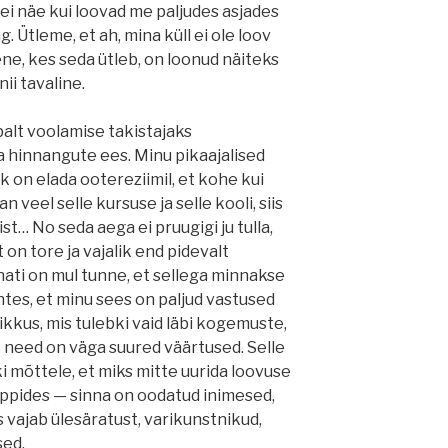
ei näe kui loovad me paljudes asjades
g. Ütleme, et ah, mina küll ei ole loov
ene, kes seda ütleb, on loonud näiteks
ii tavaline.
balt voolamise takistajaks
ja hinnangute ees. Minu pikaajalised
k on elada ootereziimil, et kohe kui
 veel selle kursuse ja selle kooli, siis
ist… No seda aega ei pruugigi ju tulla,
 on tore ja vajalik end pidevalt
hati on mul tunne, et sellega minnakse
uhtes, et minu sees on paljud vastused
likkus, mis tulebki vaid läbi kogemuste,
t need on väga suured väärtused. Selle
i mõttele, et miks mitte uurida loovuse
pides — sinna on oodatud inimesed,
 vajab ülesäratust, varikunstnikud,
sed.