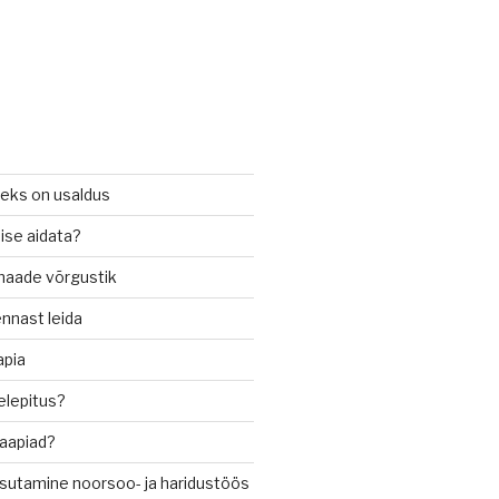
seks on usaldus
ise aidata?
imaade võrgustik
nnast leida
apia
relepitus?
raapiad?
sutamine noorsoo- ja haridustöös