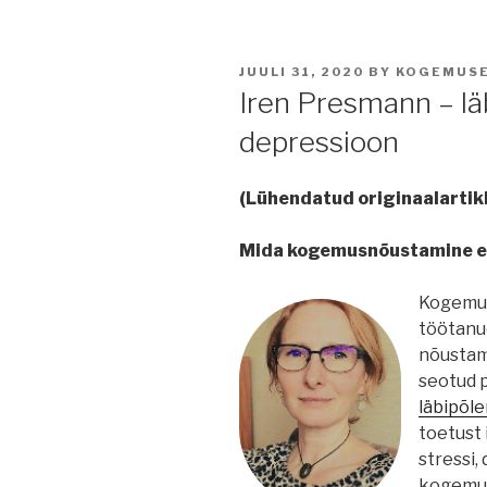
POSTED
JUULI 31, 2020
BY
KOGEMUS
ON
Iren Presmann – lä
depressioon
(Lühendatud originaalartikl
Mida kogemusnõustamine e
Kogemus
töötanud
nõustam
seotud 
läbipõl
toetust 
stressi,
kogemus