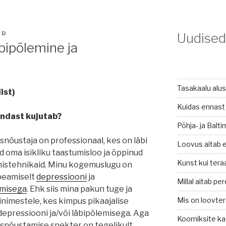
ED
Uudised
bipõlemine ja
Tasakaalu alu
ist)
Kuidas ennast 
ndast kujutab?
Põhja- ja Balt
nõustaja on professionaal, kes on läbi
Loovus aitab e
 oma isikliku taastumisloo ja õppinud
Kunst kui tera
istehnikaid. Minu kogemuslugu on
peamiselt
depressiooni
ja
Millal aitab pe
emisega
. Ehk siis mina pakun tuge ja
Mis on loovte
inimestele, kes kimpus pikaajalise
 depressiooni ja/või läbipõlemisega. Aga
Koomiksite ka
nõustamise spekter on tegelikult