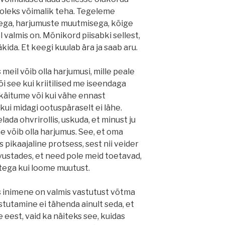
id oleks võimalik teha. Tegeleme
ega, harjumuste muutmisega, kõige
 valmis on. Mõnikord piisabki sellest,
äkida. Et keegi kuulab ära ja saab aru.
meil võib olla harjumusi, mille peale
õi see kui kriitilised me iseendaga
 käitume või kui vähe ennast
kui midagi ootuspäraselt ei lähe.
lada ohvrirollis, uskuda, et minust ju
e võib olla harjumus. See, et oma
s pikaajaline protsess, sest nii veider
dvustades, et need pole meid toetavad,
ega kui loome muutust.
as inimene on valmis vastutust võtma
astutamine ei tähenda ainult seda, et
 eest, vaid ka näiteks see, kuidas