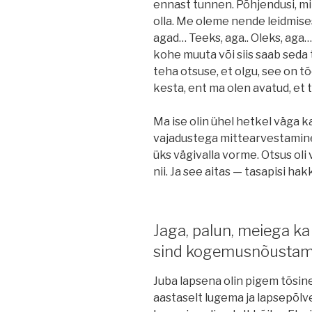
ennast tunnen. Põhjendusi, mik
olla. Me oleme nende leidmise
agad… Teeks, aga.. Oleks, aga…
kohe muuta või siis saab seda
teha otsuse, et olgu, see on t
kesta, ent ma olen avatud, et 
Ma ise olin ühel hetkel väga 
vajadustega mittearvestamine
üks vägivalla vorme. Otsus ol
nii. Ja see aitas — tasapisi hak
Jaga, palun, meiega ka
sind kogemusnõustami
Juba lapsena olin pigem tõsine
aastaselt lugema ja lapsepõlve