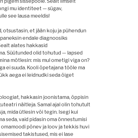
in pigem sissepoole. Sealt ilmselt
 ongi mu identiteet — sügav,
le see lausa meeldis!
id, otsustasin, et jään koju ja pühendun
 paneksin endale diagnoosiks
ealt alates hakkasid
a. Süütunded olid tohutud — lapsed
mina mõtlesin: mis mul ometigi viga on?
ga ei suuda. Kooli õpetajana tööle ma
tükk aega ei leidnudki seda õiget
loogiat, hakkasin joonistama, õppisin
uteatri näitleja. Samal ajal olin tohutult
ja, mida ütlesin või tegin. Isegi kui
 ma seda, vaid pidasin oma õnnestumisi
i omamoodi põnev ja loov ja tekkis huvi
 sisemised takistused, mis ei lase