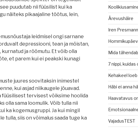
 see puudutab nii füüsilist kui ka
Koolikiusamin
gu näiteks pikaajaline töötus, lein,
Ärevushäire
Iren Presmann 
musnõustaja leidmisel ongi sarnane
Hommikupäev
rduvalt depressiooni, tean ja mõistan,
, kurnatud ja rõõmutu. Et võib olla
Mida tähendab
te, et parem kui ei peakski kunagi
7 nippi, kuidas
Kehakeel loeb
uste juures soovitaksin inimestel
Häbi ei anna 
 enne, kui asjad niikaugele jõuavad.
üüsilisest tervisest võiksime hoolida
Haavatavus o
s olla sama loomulik. Võib tulla nii
Emotsionaaln
kui ka kogemusgruppi. Ja kui mingil
le tulla, siis on võimalus saada tuge ka
VajadusTEST