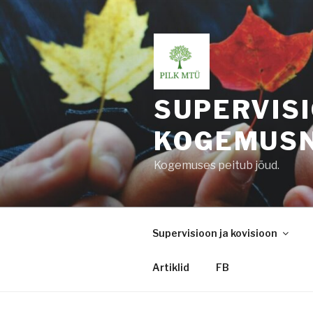
Skip
to
content
SUPERVIS
KOGEMUS
Kogemuses peitub jõud.
Supervisioon ja kovisioon
Artiklid
FB