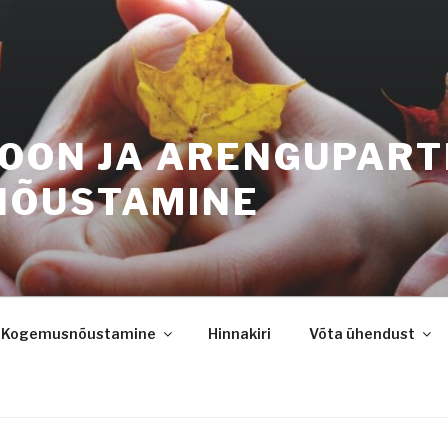
IOON JA ARENGUPART
NÕUSTAMINE
Kogemusnõustamine
Hinnakiri
Võta ühendust