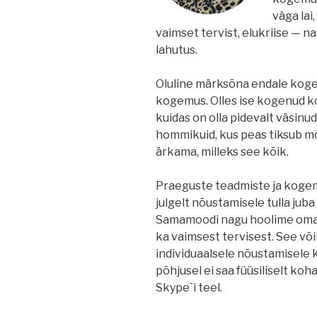
väga lai,
vaimset tervist, elukriise — na
lahutus.
Oluline märksõna endale koge
kogemus. Olles ise kogenud ko
kuidas on olla pidevalt väsinud
hommikuid, kus peas tiksub mõ
ärkama, milleks see kõik.
Praeguste teadmiste ja kogem
julgelt nõustamisele tulla juba
Samamoodi nagu hoolime oma f
ka vaimsest tervisest. See võik
individuaalsele nõustamisele 
põhjusel ei saa füüsiliselt koha
Skype`i teel.