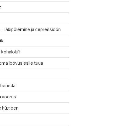
e
– läbipõlemine ja depressioon
ik
 kohalolu?
 oma loovus esile tuua
häbeneda
n voorus
e hügieen