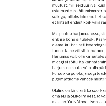
muutust, milliseid uusi valiku
uskumuste ja käitumismustrit
sellega, milleks inimene hetkel
et lihtsalt endast kõik välja rä
Mis puutub harjumustesse, siis 
ehk ise kohe ei tulekski. Kas v
oleme, kui halvasti iseendaga
tunnustame või siis lohutame, 
Harjumus võib olla ka näiteks e
midagi ei sõltu. Ka kannatamin
harjumusi muuta, võib olla päri
kui see ka poleks ja isegi tea
pigem jätkame vanade mustrit
Oluline on kindlasti ka see, k
oma elu ja olukorra eest. Ja v
maksan üüri või hoolitsen laste