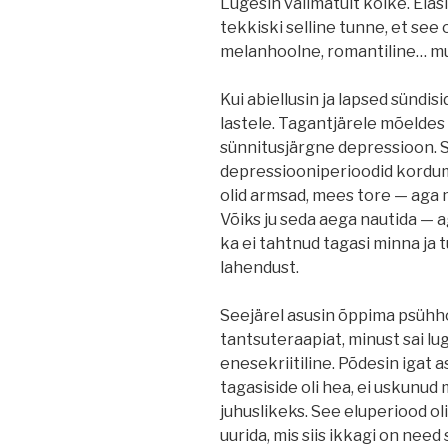
Lugesin valimatult kõike. Elas
tekkiski selline tunne, et see
melanhoolne, romantiline… mul
Kui abiellusin ja lapsed sündis
lastele. Tagantjärele mõeldes
sünnitusjärgne depressioon. S
depressiooniperioodid kordum
olid armsad, mees tore — aga 
Võiks ju seda aega nautida — a
ka ei tahtnud tagasi minna ja 
lahendust.
Seejärel asusin õppima psühho
tantsuteraapiat, minust sai lug
enesekriitiline. Põdesin igat as
tagasiside oli hea, ei uskunud
juhuslikeks. See eluperiood ol
uurida, mis siis ikkagi on need