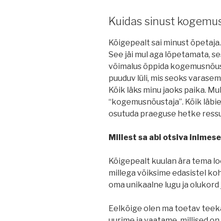
Kuidas sinust kogemus
Kõigepealt sai minust õpetaja
See jäi mul aga lõpetamata, se
võimalus õppida kogemusnõust
puuduv lüli, mis seoks varas
Kõik läks minu jaoks paika. Mu
“kogemusnõustaja”. Kõik läbi
osutuda praeguse hetke ressu
Millest sa abi otsiva inimes
Kõigepealt kuulan ära tema lo
millega võiksime edasistel koh
oma unikaalne lugu ja olukord 
Eelkõige olen ma toetav teek
uurime ja vaatame, millised on