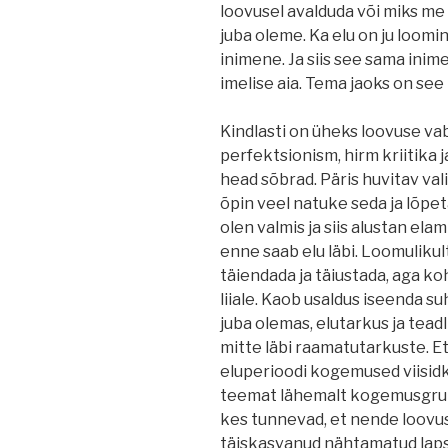
loovusel avalduda või miks me 
juba oleme. Ka elu on ju loomin
inimene. Ja siis see sama inim
imelise aia. Tema jaoks on see n
Kindlasti on üheks loovuse va
perfektsionism, hirm kriitika 
head sõbrad. Päris huvitav vali
õpin veel natuke seda ja lõpetan
olen valmis ja siis alustan elam
enne saab elu läbi. Loomulikult
täiendada ja täiustada, aga ko
liiale. Kaob usaldus iseenda s
juba olemas, elutarkus ja tead
mitte läbi raamatutarkuste. E
eluperioodi kogemused viisidk
teemat lähemalt kogemusgrup
kes tunnevad, et nende loovus
täiskasvanud nähtamatud lap