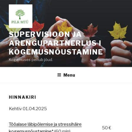
Skip
to
content
SUPERVISIOON JA
ARENGUPARTNERLUS I
KOGEMUSNÕUSTAMINE
Kogemuses peitub jõud.
Menu
HINNAKIRI
Kehtiv 01.04.2025
Tööalase läbipõlemise ja stressihäire
50 €
kogemusnõustamine*
(60 min)