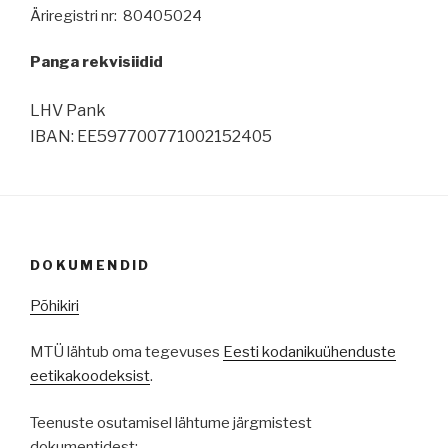
Äriregistri nr: 80405024
Panga rekvisiidid
LHV Pank
IBAN: EE597700771002152405
DOKUMENDID
Põhikiri
MTÜ lähtub oma tegevuses
Eesti kodanikuühenduste
eetikakoodeksist
.
Teenuste osutamisel lähtume järgmistest
dokumentidest: