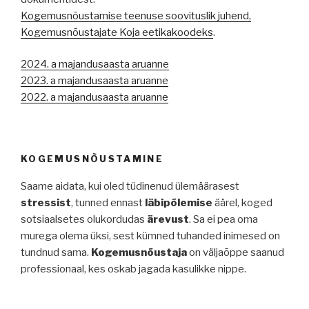
Kogemusnõustamise teenuse soovituslik juhend,
Kogemusnõustajate Koja eetikakoodeks
.
2024. a majandusaasta aruanne
2023. a majandusaasta aruanne
2022. a majandusaasta aruanne
KOGEMUSNÕUSTAMINE
Saame aidata, kui oled tüdinenud ülemäärasest
stressist
, tunned ennast
läbipõlemise
äärel, koged
sotsiaalsetes olukordudas
ärevust
. Sa ei pea oma
murega olema üksi, sest kümned tuhanded inimesed on
tundnud sama.
Kogemusnõustaja
on väljaõppe saanud
professionaal, kes oskab jagada kasulikke nippe.