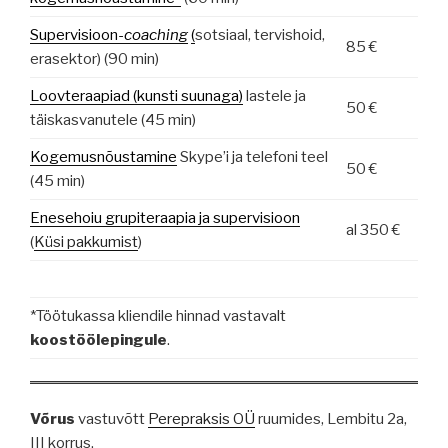
Supervisioon-
coaching
(
sotsiaal, tervishoid,
85 €
erasektor) (90 min)
Loovteraapiad (kunsti suunaga)
lastele ja
50 €
täiskasvanutele (45 min)
Kogemusnõustamine
Skype’i ja telefoni teel
50 €
(45 min)
Enesehoiu grupiteraapia ja supervisioon
al 350 €
(
Küsi pakkumist
)
*Töötukassa kliendile hinnad vastavalt
koostöölepingule
.
Võrus
vastuvõtt
Perepraksis OÜ
ruumides, Lembitu 2a,
III korrus.