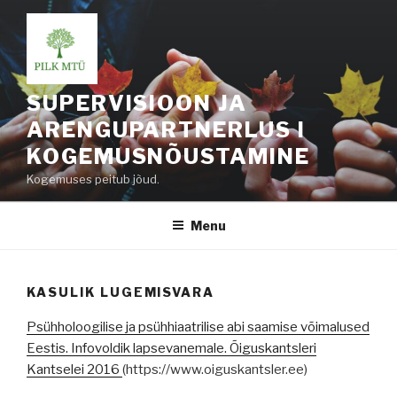
Skip
to
content
SUPERVISIOON JA
ARENGUPARTNERLUS I
KOGEMUSNÕUSTAMINE
Kogemuses peitub jõud.
Menu
KASULIK LUGEMISVARA
Psühholoogilise ja psühhiaatrilise abi saamise võimalused
Eestis. Infovoldik lapsevanemale. Õiguskantsleri
Kantselei 2016
(https://www.oiguskantsler.ee)