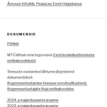
Ärevuse töövihik. Peaasi.ee Eesti Haigekassa
DOKUMENDID
Põhikiri
MTÜ lähtub oma tegevuses
Eesti kodanikuühenduste
eetikakoodeksist
.
Teenuste osutamisel lähtume järgmistest
dokumentidest:
Kogemusnõustamise teenuse soovituslik juhend,
Kogemusnõustajate Koja eetikakoodeks
.
2024. a majandusaasta aruanne
2023. a majandusaasta aruanne