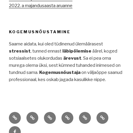
2022. a majandusaasta aruanne
KOGEMUSNÕUSTAMINE
Saame aidata, kui oled tüdinenud ülemäärasest
stressist
, tunned ennast
läbipõlemise
äärel, koged
sotsiaalsetes olukordudas
ärevust
. Sa ei pea oma
murega olema üksi, sest kümned tuhanded inimesed on
tundnud sama.
Kogemusnõustaja
on väljaõppe saanud
professionaal, kes oskab jagada kasulikke nippe.
Supervisioon
Kogemusnõustamine
Hinnakiri
Võta
Privaatsuspoliitika
Artiklid
ja
ühendust
FB
kovisioon